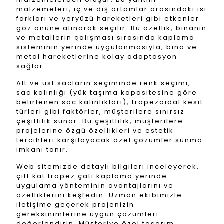
malzemeleri, iç ve dış ortamlar arasındaki ısı
farkları ve yeryüzü hareketleri gibi etkenler
göz önüne alınarak seçilir. Bu özellik, binanın
ve metallerin çalışması sırasında kaplama
sisteminin yerinde uygulanmasıyla, bina ve
metal hareketlerine kolay adaptasyon
sağlar.
Alt ve üst sacların seçiminde renk seçimi,
sac kalınlığı (yük taşıma kapasitesine göre
belirlenen sac kalınlıkları), trapezoidal kesit
türleri gibi faktörler, müşterilere sınırsız
çeşitlilik sunar. Bu çeşitlilik, müşterilere
projelerine özgü özellikleri ve estetik
tercihleri karşılayacak özel çözümler sunma
imkanı tanır.
Web sitemizde detaylı bilgileri inceleyerek,
çift kat trapez çatı kaplama yerinde
uygulama yönteminin avantajlarını ve
özelliklerini keşfedin. Uzman ekibimizle
iletişime geçerek projenizin
gereksinimlerine uygun çözümleri
değerlendirin. Müşteriye özel tasarım