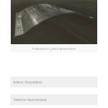
Polikarbon Çatı Kaplamaları